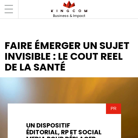
Accueil
Actus
Faire émerger un sujet
invisible : Le cout reel de la santé
Business & Impact
FAIRE ÉMERGER UN SUJET
INVISIBLE : LE COUT REEL
DE LA SANTÉ
PR
UN DISPOSITIF
ÉDITORIAL, RP ET SOCIAL