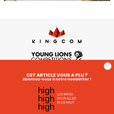
CET ARTICLE VOUS A PLU ?
Abonnez-vous à notre newsletter !
high
LES INFOS
high
POUR ALLER
PLUS HAUT
high