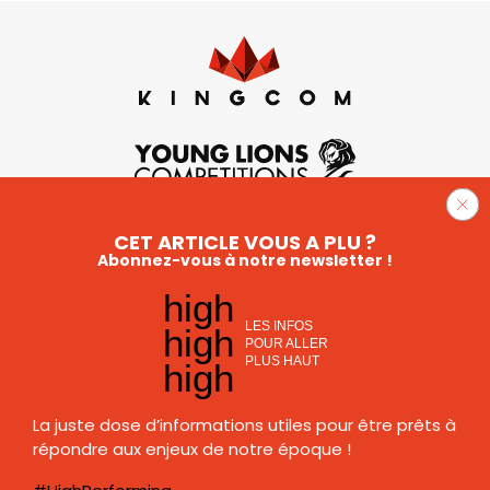
CET ARTICLE VOUS A PLU ?
Abonnez-vous à notre newsletter !
high
LES INFOS
high
POUR ALLER
PLUS HAUT
high
La juste dose d’informations utiles pour être prêts à
répondre aux enjeux de notre époque !
Mentions légales
Food is Social
Plan du site