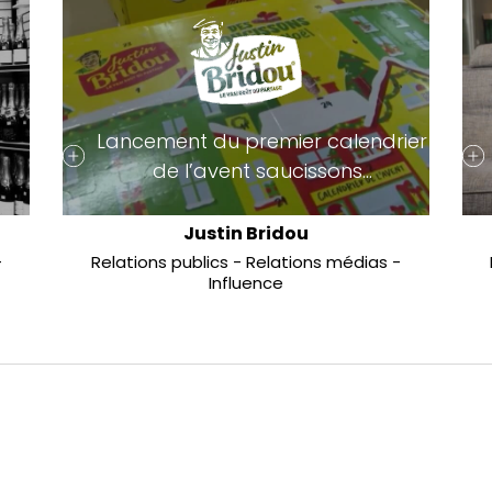
Lancement du premier calendrier
de l’avent saucissons…
Justin Bridou
Relations publics
Relations médias
Influence