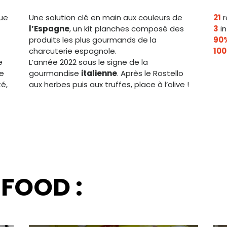
ue
Une solution clé en main aux couleurs de
21
r
l’Espagne
, un kit planches composé des
3
in
produits les plus gourmands de la
90
charcuterie espagnole.
10
e
L’année 2022 sous le signe de la
de
gourmandise
italienne
. Après le Rostello
é,
aux herbes puis aux truffes, place à l’olive !
 FOOD :